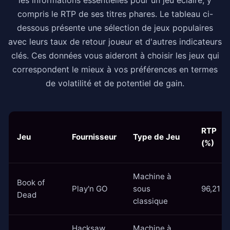
les informations essentielles pour un jeu éclairé, y
compris le RTP de ses titres phares. Le tableau ci-
dessous présente une sélection de jeux populaires
avec leurs taux de retour joueur et d'autres indicateurs
clés. Ces données vous aideront à choisir les jeux qui
correspondent le mieux à vos préférences en termes
de volatilité et de potentiel de gain.
RTP
Jeu
Fournisseur
Type de Jeu
(%)
Machine à
Book of
Play'n GO
sous
96,21
Dead
classique
Hacksaw
Machine à