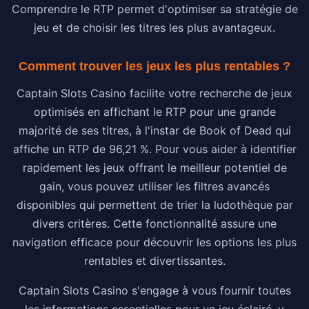
Comprendre le RTP permet d'optimiser sa stratégie de
jeu et de choisir les titres les plus avantageux.
Comment trouver les jeux les plus rentables ?
Captain Slots Casino facilite votre recherche de jeux
optimisés en affichant le RTP pour une grande
majorité de ses titres, à l'instar de Book of Dead qui
affiche un RTP de 96,21 %. Pour vous aider à identifier
rapidement les jeux offrant le meilleur potentiel de
gain, vous pouvez utiliser les filtres avancés
disponibles qui permettent de trier la ludothèque par
divers critères. Cette fonctionnalité assure une
navigation efficace pour découvrir les options les plus
rentables et divertissantes.
Captain Slots Casino s'engage à vous fournir toutes