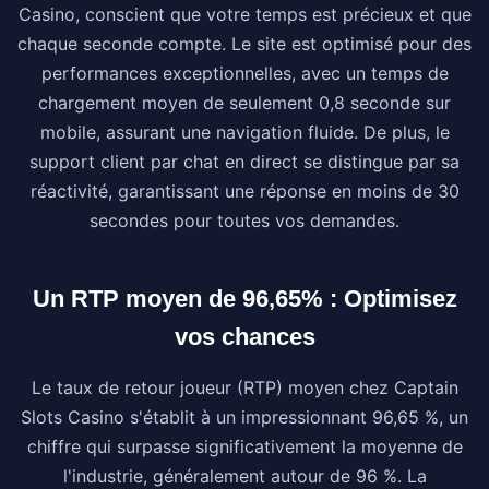
Casino, conscient que votre temps est précieux et que
chaque seconde compte. Le site est optimisé pour des
performances exceptionnelles, avec un temps de
chargement moyen de seulement 0,8 seconde sur
mobile, assurant une navigation fluide. De plus, le
support client par chat en direct se distingue par sa
réactivité, garantissant une réponse en moins de 30
secondes pour toutes vos demandes.
Un RTP moyen de 96,65% : Optimisez
vos chances
Le taux de retour joueur (RTP) moyen chez Captain
Slots Casino s'établit à un impressionnant 96,65 %, un
chiffre qui surpasse significativement la moyenne de
l'industrie, généralement autour de 96 %. La